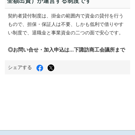
全額出資）が運営する制度です
契約者貸付制度は、掛金の範囲内で資金の貸付を行う
もので、担保・保証人は不要、しかも低利で借りやす
い制度で、退職金と事業資金の二つの面で安心です。
◎お問い合せ・加入申込は...下諏訪商工会議所まで
Facebook
X（旧
シェアする
で
Twitter）
シ
で
ェ
シ
ア
ェ
す
ア
る
す
る