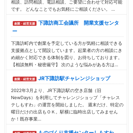
相談、訪問相談、電話相談、ご要望に合わせて対応可能
です。 どんなことでもお気軽にご相談ください。 ...
下諏訪商工会議所 開業支援センタ
創業・経営支援
ー
下諏訪町内で創業を予定している方が気軽に相談できる
支援拠点として開設しています。起業者の方の相談にき
め細かく対応できる体制を図り、お待ちしております。
【相談無料・秘密厳守】 次のような悩みがある方は...
JR下諏訪駅チャレンジショップ
創業・経営支援
2022年3月より、JR下諏訪駅の空き店舗（旧
NewDays）を利用してチャレンジショップ「チャレス
テしもすわ」の運営を開始しました。 週末だけ、特定の
曜日だけの出店もＯＫ。駅横に臨時出店してみません
か！既存事業...
ものづくり支援センターしもすわ