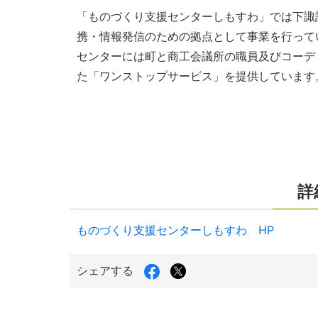
「ものづくり支援センターしもすわ」では下諏
携・情報発信のための拠点として事業を行って
センターには町と商工会議所の職員及びコーデ
た「ワンストップサービス」を提供しています
詳
ものづくり支援センターしもすわ HP
Facebook
X（旧
シェアする
で
Twitter）
シ
で
ェ
シ