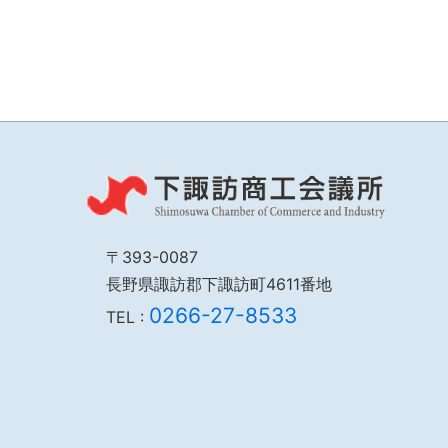
ア
ェ
す
ア
る
す
る
〒393-0087
長野県諏訪郡下諏訪町4611番地
0266-27-8533
TEL :