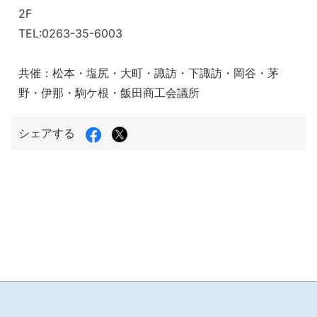
2F
TEL:0263-35-6003
共催：松本・塩尻・大町・諏訪・下諏訪・岡谷・茅
野・伊那・駒ケ根・飯田商工会議所
Facebook
X（旧
シェアする
で
Twitter）
シ
で
ェ
シ
ア
ェ
す
ア
る
す
る