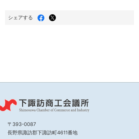
Facebook
X（旧
シェアする
で
Twitter）
シ
で
ェ
シ
ア
ェ
す
ア
る
す
る
〒393-0087
長野県諏訪郡下諏訪町4611番地