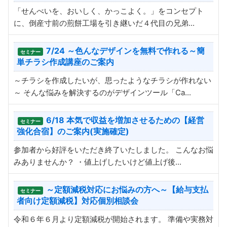
「せんべいを、おいしく、かっこよく。」をコンセプト
に、倒産寸前の煎餅工場を引き継いだ４代目の兄弟...
7/24 ～色んなデザインを無料で作れる～簡
セミナー
単チラシ作成講座のご案内
～チラシを作成したいが、思ったようなチラシが作れない
～ そんな悩みを解決するのがデザインツール「Ca...
6/18 本気で収益を増加させるための【経営
セミナー
強化合宿】のご案内(実施確定)
参加者から好評をいただき終了いたしました。 こんなお悩
みありませんか？ ・値上げしたいけど値上げ後...
～定額減税対応にお悩みの方へ～【給与支払
セミナー
者向け定額減税】対応個別相談会
令和６年６月より定額減税が開始されます。 準備や実務対