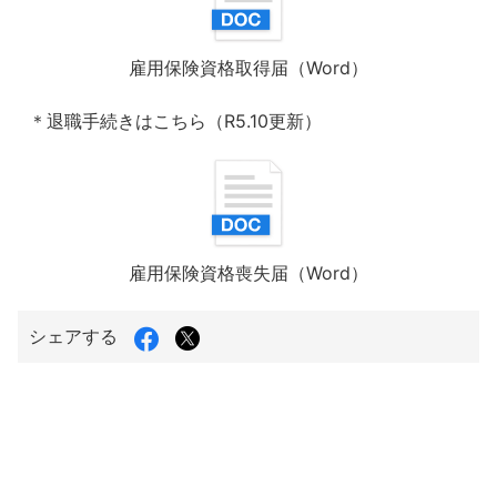
雇用保険資格取得届（Word）
＊退職手続きはこちら（R5.10更新）
雇用保険資格喪失届（Word）
Facebook
X（旧
シェアする
で
Twitter）
シ
で
ェ
シ
ア
ェ
す
ア
る
す
る